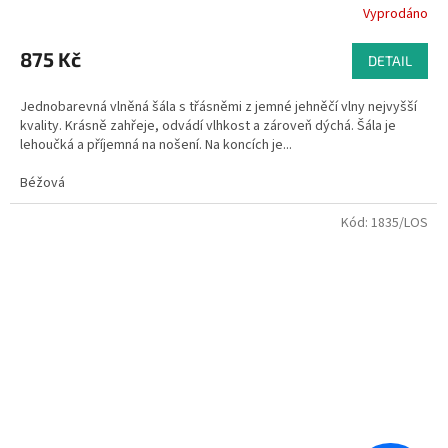
Vyprodáno
875 Kč
DETAIL
Jednobarevná vlněná šála s třásněmi z jemné jehněčí vlny nejvyšší
kvality. Krásně zahřeje, odvádí vlhkost a zároveň dýchá. Šála je
lehoučká a příjemná na nošení. Na koncích je...
Béžová
Kód:
1835/LOS