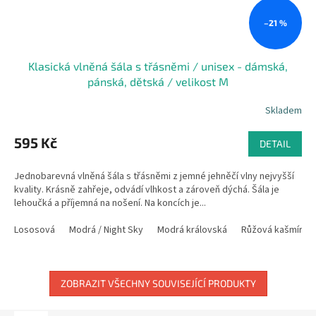
–21 %
Klasická vlněná šála s třásněmi / unisex - dámská,
pánská, dětská / velikost M
Skladem
595 Kč
DETAIL
Jednobarevná vlněná šála s třásněmi z jemné jehněčí vlny nejvyšší
kvality. Krásně zahřeje, odvádí vlhkost a zároveň dýchá. Šála je
lehoučká a příjemná na nošení. Na koncích je...
Lososová
Modrá / Night Sky
Modrá královská
Růžová kašmír
ZOBRAZIT VŠECHNY SOUVISEJÍCÍ PRODUKTY