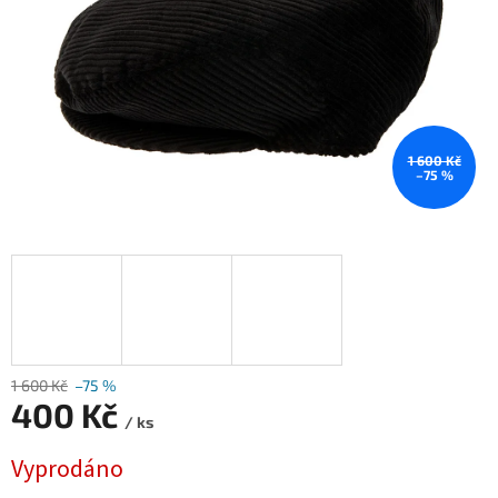
1 600 Kč
–75 %
1 600 Kč
–75 %
400 Kč
/ ks
Měrná
Vyprodáno
cena: