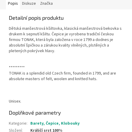
Popis
Diskuze
Značka
Detailní popis produktu
Dětská manšestrová kšiltovka, k
lasická manšestrová bekovka s
drukem k sepnutí kšiltu. Čepice
je vyrobena tradiční českou
firmou TONAK, která byla založena v roce 1799 a dodnes je
absolutní špičkou a zárukou kvality vlněných, plstěných a
pletených pokrývek hlavy.
*********
TONAK is a splendid old Czech firm, founded in 1799, and are
absolute masters of felt, woolen and knitted hats.
Unisex.
Doplňkové parametry
Kategorie
:
Barety, Čepice, Klobouky
Složení
:
Králičí srst 100%