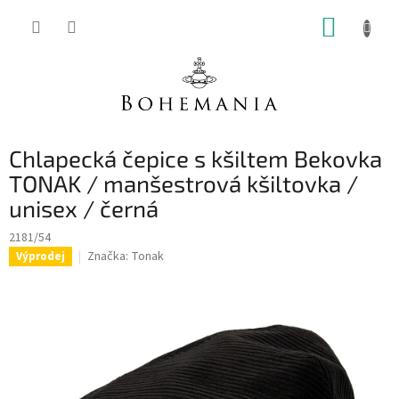
Přejít
NÁKUP
na
obsah
KOŠÍK
Chlapecká čepice s kšiltem Bekovka
TONAK / manšestrová kšiltovka /
unisex / černá
2181/54
Značka:
Tonak
Výprodej