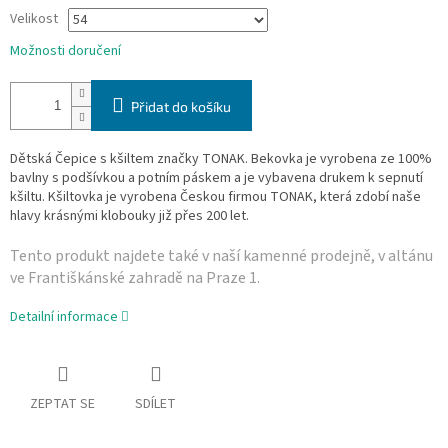
Velikost
Možnosti doručení
Přidat do košíku
Dětská Čepice s kšiltem značky TONAK. Bekovka je vyrobena ze 100%
bavlny s podšívkou a potním páskem a je vybavena drukem k sepnutí
kšiltu. Kšiltovka je vyrobena Českou firmou TONAK, která zdobí naše
hlavy krásnými klobouky již přes 200 let.
Tento produkt najdete také v naší­ kamenné prodejně, v altánu
ve Františkánské zahradě na Praze 1.
Detailní informace
ZEPTAT SE
SDÍLET