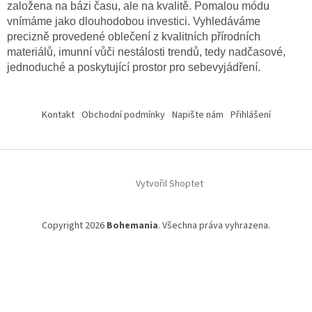
založena na bázi času, ale na kvalitě. Pomalou módu
vnímáme jako dlouhodobou investici.
Vyhledáváme
precizně provedené oblečení z kvalitních přírodních
materiálů, imunní vůči nestálosti trendů, tedy nadčasové,
jednoduché a poskytující prostor pro sebevyjádření.
Z
á
Kontakt
Obchodní podmínky
Napište nám
Přihlášení
p
a
t
í
Vytvořil Shoptet
Copyright 2026
Bohemania
. Všechna práva vyhrazena.