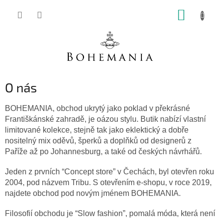
Přejít
NÁKUP
na
obsah
KOŠÍK
O nás
BOHEMANIA, obchod ukrytý jako poklad v překrásné
Františkánské zahradě, je oázou stylu. Butik nabízí vlastní
limitované kolekce, stejně tak jako eklektický a dobře
nositelný mix oděvů, šperků a doplňků od designerů z
Paříže až po Johannesburg, a také od českých návrhářů.
Jeden z prvních “Concept store” v Čechách, byl otevřen roku
2004, pod názvem Tribu. S otevřením e-shopu, v roce 2019,
najdete obchod pod novým jménem BOHEMANIA.
Filosofií obchodu je “Slow fashion”, pomalá móda, která není