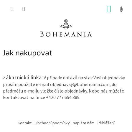
Přejít
NÁKUP
na
obsah
KOŠÍK
Jak nakupovat
Zákaznická linka:
V případě dotazů na stav Vaší objednávky
prosím použijte e-mail objednavky@bohemania.com, do
předmětu e-mailu vložte číslo objednávky. Nebo nás můžete
kontaktovat na lince +420 777 654 389.
Z
á
Kontakt
Obchodní podmínky
Napište nám
Přihlášení
p