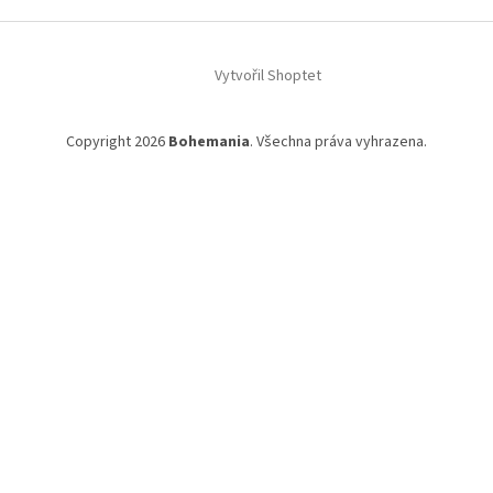
a
t
í
Vytvořil Shoptet
Copyright 2026
Bohemania
. Všechna práva vyhrazena.