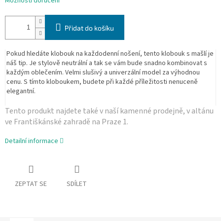
Možnosti doručení
Přidat do košíku
Pokud hledáte klobouk na každodenní nošení, tento klobouk s mašlí je
náš tip. Je stylově neutrální a tak se vám bude snadno kombinovat s
každým oblečením. Velmi slušivý a univerzální model za výhodnou
cenu. S tímto kloboukem, budete při každé příležitosti nenuceně
elegantní.
Tento produkt najdete také v naší­ kamenné prodejně, v altánu
ve Františkánské zahradě na Praze 1.
Detailní informace
ZEPTAT SE
SDÍLET