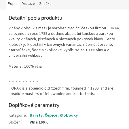
Popis
Diskuze
Značka
Detailní popis produktu
Vlněný klobouk s mašlí je vyroben tradiční českou firmou TONAK,
založenou v roce 1799 a dodnes absolutní špičkou a zárukou
kvality vlněných, plstěných a pletených pokrývek hlavy. Tento
klobouk je k dostání v barevných variantách: černé, červené,
starorůžové, šedé a skořicové. Vyrábí se ze 100% vlny a v
univerzální velikosti.
Materiál: 100% vlna
* * * * * * * * *
TONAK is a splendid old Czech firm, founded in 1799, and are
absolute masters of felt, woolen and knitted hats.
Doplňkové parametry
Kategorie
:
Barety, Čepice, Klobouky
Složení
:
Vlna 100%