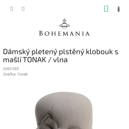
Přejít
NÁKUP
na
obsah
KOŠÍK
Dámský pletený plstěný klobouk s
mašlí TONAK / vlna
2163/SED
Značka:
Tonak