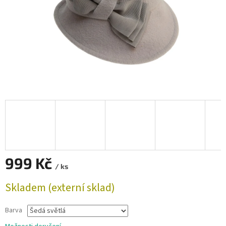
999 Kč
/ ks
Měrná
Skladem (externí sklad)
cena:
Barva