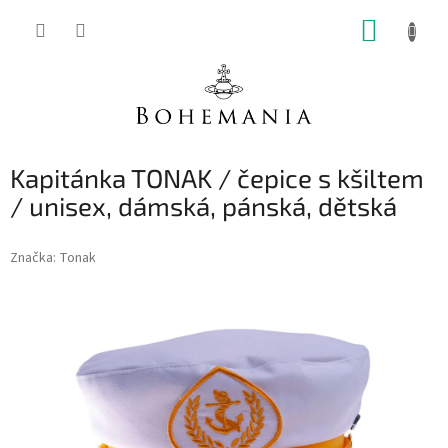
Přejít
NÁKUP
na
obsah
KOŠÍK
Kapitánka TONAK / čepice s kšiltem
/ unisex, dámská, pánská, dětská
Značka:
Tonak