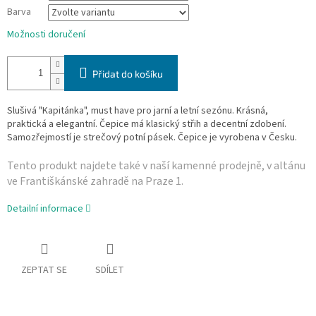
Barva
Možnosti doručení
Přidat do košíku
Slušivá "
Kapitánka", m
ust have pro jarní a letní sezónu. Krásná,
praktická a elegantní. Čepice má klasický střih a decentní zdobení.
Samozřejmostí je strečový potní pásek. Čepice je vyrobena v Česku.
Tento produkt najdete také v naší­ kamenné prodejně, v altánu
ve Františkánské zahradě na Praze 1.
Detailní informace
ZEPTAT SE
SDÍLET