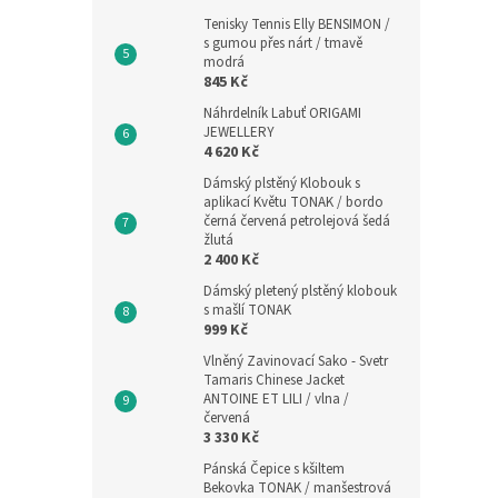
Tenisky Tennis Elly BENSIMON /
s gumou přes nárt / tmavě
modrá
845 Kč
Náhrdelník Labuť ORIGAMI
JEWELLERY
4 620 Kč
Dámský plstěný Klobouk s
aplikací Květu TONAK / bordo
černá červená petrolejová šedá
žlutá
2 400 Kč
Dámský pletený plstěný klobouk
s mašlí TONAK
999 Kč
Vlněný Zavinovací Sako - Svetr
Tamaris Chinese Jacket
ANTOINE ET LILI / vlna /
červená
3 330 Kč
Pánská Čepice s kšiltem
Bekovka TONAK / manšestrová