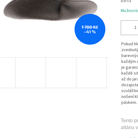
Barva
Možnosti
1 700 Kč
–41 %
Pokud hl
zvednutým
barevnýc
každým o
je garan
každé si
až do ja
dozajista
ozvláštn
nošení
kl
páskem
Tento p
altánu 