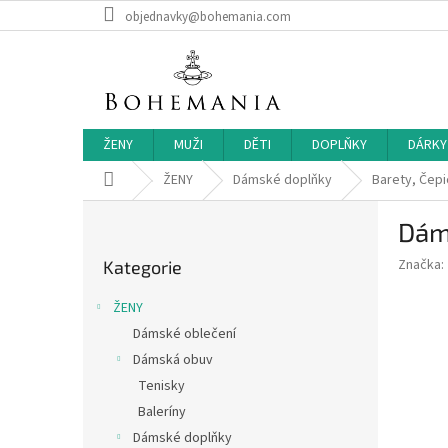
Přejít
objednavky@bohemania.com
na
obsah
ŽENY
MUŽI
DĚTI
DOPLŇKY
DÁRKY
Domů
ŽENY
Dámské doplňky
Barety, Čepi
P
Dám
o
Přeskočit
s
Značka:
Kategorie
kategorie
t
r
ŽENY
a
Dámské oblečení
n
Dámská obuv
n
í
Tenisky
p
Baleríny
a
Dámské doplňky