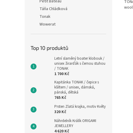
Petit Bateau
TONA
wool
Táňa Chládková
Tonak
Wowerat
Top 10 produktů
Letní slaměný boater klobouk /
unisex žirarďák s černou stuhou
/ TONAK
1 700 Kč
Kapitánka TONAK / čepice s
kšiltem / unisex, dámská,
pánská, dětská
765 Kč
Prsten Zlatá krajka, motiv Květy
320 Kč
Náhrdelník Králík ORIGAMI
JEWELLERY
4 620 Kč