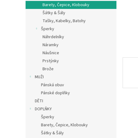
n
Barety, Čepice, Klobouky
e
Šátky & Šály
l
Tašky, Kabelky, Batohy
Šperky
Náhrdelníky
Náramky
Náušnice
Prstýnky
Brože
MUŽI
Pánská obuv
Pánské doplňky
DĚTI
DOPLŇKY
Šperky
Barety, Čepice, Klobouky
Šátky & Šály