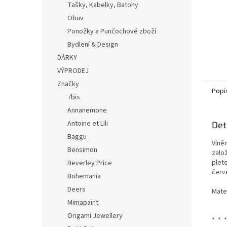
Tašky, Kabelky, Batohy
Obuv
Ponožky a Punčochové zboží
Bydlení & Design
DÁRKY
VÝPRODEJ
Značky
Popi
7bis
Annanemone
Antoine et Lili
Det
Baggu
Vlně
Bensimon
zalo
plet
Beverley Price
červe
Bohemania
Deers
Mate
Mimapaint
Origami Jewellery
* * *