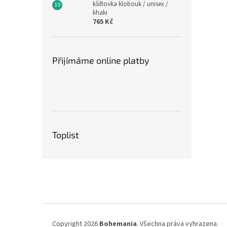
kšiltovka klobouk / unisex /
khaki
765 Kč
Přijímáme online platby
Toplist
Z
á
p
a
t
í
Copyright 2026
Bohemania
. Všechna práva vyhrazena.