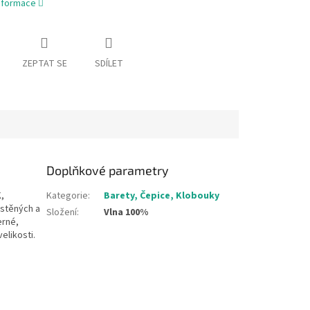
informace
ZEPTAT SE
SDÍLET
Doplňkové parametry
,
Kategorie
:
Barety, Čepice, Klobouky
lstěných a
Složení
:
Vlna 100%
erné,
elikosti.