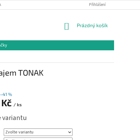
AJŮ
VRÁCENÍ ZBOŽÍ
Přihlášení
NÁKUPNÍ
Prázdný košík
KOŠÍK
ačky
rajem TONAK
–41 %
 Kč
/ ks
e variantu