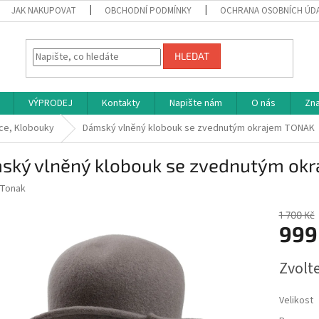
JAK NAKUPOVAT
OBCHODNÍ PODMÍNKY
OCHRANA OSOBNÍCH ÚD
HLEDAT
VÝPRODEJ
Kontakty
Napište nám
O nás
Zn
ce, Klobouky
Dámský vlněný klobouk se zvednutým okrajem TONAK
ský vlněný klobouk se zvednutým ok
Tonak
1 700 Kč
999
Měrná
Zvolt
cena:
Velikost