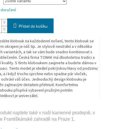
 doručení
Přidat do košíku
edáte klobouk na každodenní nošení, tento klobouk se
 okrajem je náš tip. Je stylově neutrální a v několika
h variantách, a tak se vám bude snadno kombinovat s
blečením. Č
eská firma TONAK má dlouholetou tradici a
cí kvality. S tímto kloboukem zaujmete a budete dámou v
tuaci. Tento model je ideální pokrývkou hlavy od podzimu
ra, a i když trochu sprchne nebo spadne pár vloček,
 ochrání váš účes. J
ednoduchý design klobouku je
ěn zajímavým d
etailem přehnutí
. Komfortnímu
obouku přispívá vybavení
pružným potním
.
Velikost je univerzální.
rodukt najdete také v naší­ kamenné prodejně, v
ve Františkánské zahradě na Praze 1.