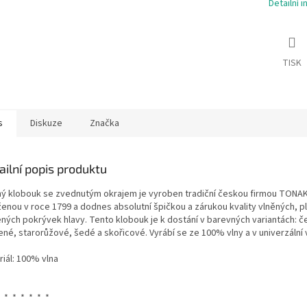
Detailní 
TISK
s
Diskuze
Značka
ailní popis produktu
ný klobouk se zvednutým okrajem
je vyroben tradiční českou firmou TONAK
ženou v roce 1799 a dodnes absolutní špičkou a zárukou kvality vlněných, p
ených pokrývek hlavy. Tento klobouk je k dostání v barevných variantách: č
né, starorůžové, šedé a skořicové. Vyrábí se ze 100% vlny a v univerzální v
riál: 100% vlna
 * * * * * *