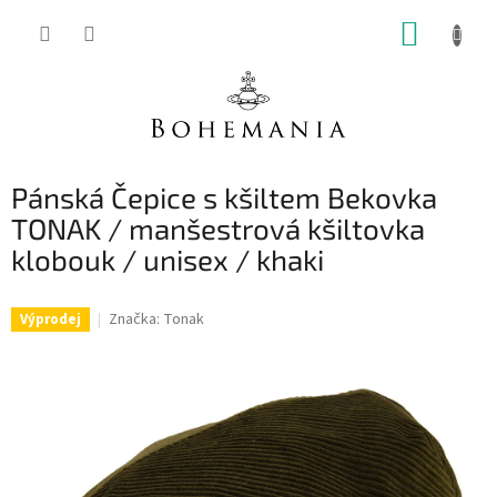
Přejít
NÁKUP
na
obsah
KOŠÍK
Pánská Čepice s kšiltem Bekovka
TONAK / manšestrová kšiltovka
klobouk / unisex / khaki
Značka:
Tonak
Výprodej