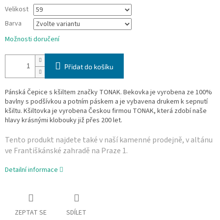
Velikost
Barva
Možnosti doručení
Přidat do košíku
Pánská Čepice s kšiltem značky TONAK. Bekovka je vyrobena ze 100%
bavlny s podšívkou a potním páskem a je vybavena drukem k sepnutí
kšiltu. Kšiltovka je vyrobena Českou firmou TONAK, která zdobí naše
hlavy krásnými klobouky již přes 200 let.
Tento produkt najdete také v naší­ kamenné prodejně, v altánu
ve Františkánské zahradě na Praze 1.
Detailní informace
ZEPTAT SE
SDÍLET