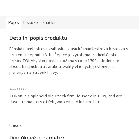
Popis
Diskuze
Značka
Detailní popis produktu
Pánská manšestrová kšiltovka, k
lasická manšestrová bekovka s
drukem k sepnutí kšiltu. Čepice
je vyrobena tradiční českou
firmou TONAK, která byla založena v roce 1799 a dodnes je
absolutní špičkou a zárukou kvality vlněných, plstěných a
pletených pokrývek hlavy.
*********
TONAK is a splendid old Czech firm, founded in 1799, and are
absolute masters of felt, woolen and knitted hats.
Unisex.
Doplňkové parametry