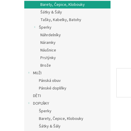
n
Barety, Čepice, Klobouky
e
Šátky & Šály
l
Tašky, Kabelky, Batohy
Šperky
Náhrdelníky
Náramky
Náušnice
Prstýnky
Brože
MUŽI
Pánská obuv
Pánské doplňky
DĚTI
DOPLŇKY
Šperky
Barety, Čepice, Klobouky
Šátky & Šály