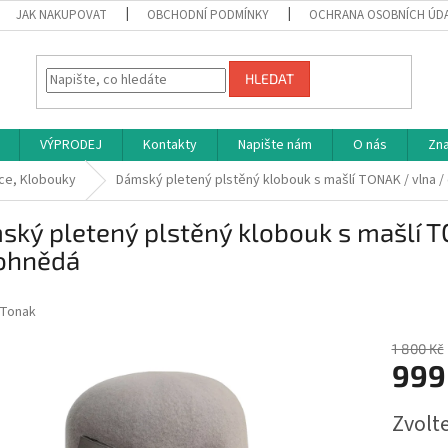
JAK NAKUPOVAT
OBCHODNÍ PODMÍNKY
OCHRANA OSOBNÍCH ÚD
HLEDAT
VÝPRODEJ
Kontakty
Napište nám
O nás
Zn
ce, Klobouky
Dámský pletený plstěný klobouk s mašlí TONAK / vlna 
ký pletený plstěný klobouk s mašlí TO
ohnědá
Tonak
1 800 Kč
999
Měrná
Zvolt
cena: