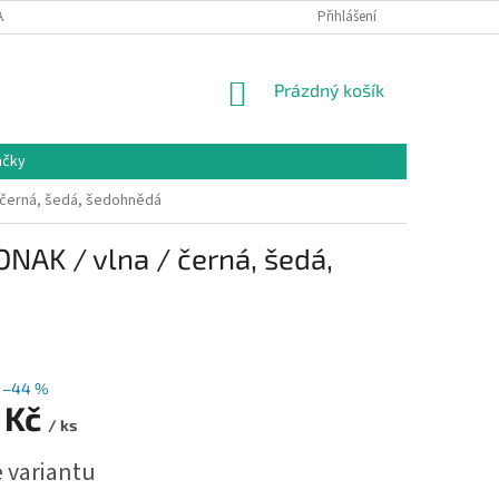
AJŮ
VRÁCENÍ ZBOŽÍ
Přihlášení
NÁKUPNÍ
Prázdný košík
KOŠÍK
ačky
/ černá, šedá, šedohnědá
NAK / vlna / černá, šedá,
–44 %
 Kč
/ ks
e variantu