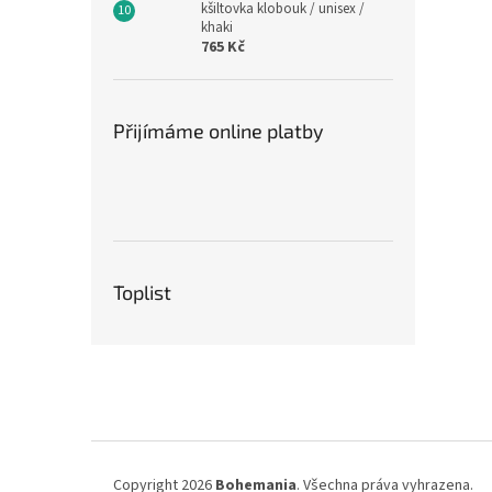
kšiltovka klobouk / unisex /
khaki
765 Kč
Přijímáme online platby
Toplist
Z
á
p
a
t
í
Copyright 2026
Bohemania
. Všechna práva vyhrazena.