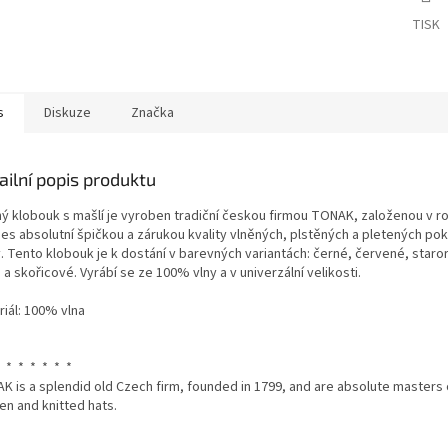
TISK
s
Diskuze
Značka
ailní popis produktu
ný klobouk s mašlí je vyroben tradiční českou firmou TONAK, založenou v r
es absolutní špičkou a zárukou kvality vlněných, plstěných a pletených po
y. Tento klobouk je k dostání v barevných variantách: černé, červené, staro
a skořicové. Vyrábí se ze 100% vlny a v univerzální velikosti.
riál: 100% vlna
 * * * * * *
K is a splendid old Czech firm, founded in 1799, and are absolute masters o
en and knitted hats.