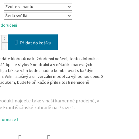
 doručení
Přidat do košíku
edáte klobouk na každodenní nošení, tento klobouk s
náš tip. Je stylově neutrální a v několika barevných
ch, a tak se vám bude snadno kombinovat s každým
m. Velmi slušivý a univerzální model za výhodnou cenu. S
oboukem, budete při každé příležitosti nenuceně
.
odukt najdete také v naší­ kamenné prodejně, v
e Františkánské zahradě na Praze 1.
informace