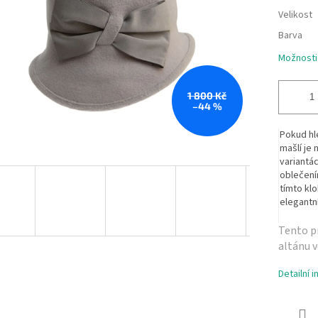
Velikost
Barva
Možnosti
1 800 Kč
–44 %
Pokud hl
mašlí je 
variantá
oblečení
tímto kl
elegantní
Tento pr
altánu v
Detailní 