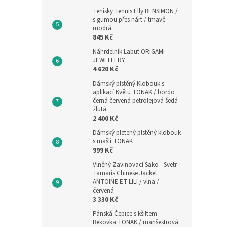
Tenisky Tennis Elly BENSIMON /
s gumou přes nárt / tmavě
modrá
845 Kč
Náhrdelník Labuť ORIGAMI
JEWELLERY
4 620 Kč
Dámský plstěný Klobouk s
aplikací Květu TONAK / bordo
černá červená petrolejová šedá
žlutá
2 400 Kč
Dámský pletený plstěný klobouk
s mašlí TONAK
999 Kč
Vlněný Zavinovací Sako - Svetr
Tamaris Chinese Jacket
ANTOINE ET LILI / vlna /
červená
3 330 Kč
Pánská Čepice s kšiltem
Bekovka TONAK / manšestrová