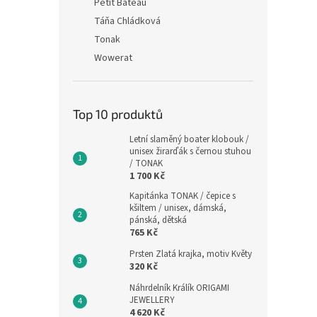
Petit Bateau
Táňa Chládková
Tonak
Wowerat
Top 10 produktů
Letní slaměný boater klobouk /
unisex žirarďák s černou stuhou
/ TONAK
1 700 Kč
Kapitánka TONAK / čepice s
kšiltem / unisex, dámská,
pánská, dětská
765 Kč
Prsten Zlatá krajka, motiv Květy
320 Kč
Náhrdelník Králík ORIGAMI
JEWELLERY
4 620 Kč