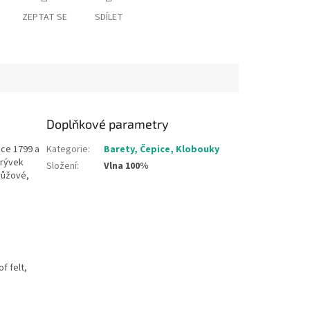
ZEPTAT SE
SDÍLET
Doplňkové parametry
oce 1799 a
Kategorie
:
Barety, Čepice, Klobouky
krývek
Složení
:
Vlna 100%
růžové,
f felt,