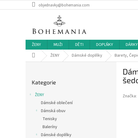
Přejít
objednavky@bohemania.com
na
obsah
ŽENY
MUŽI
DĚTI
DOPLŇKY
DÁRKY
Domů
ŽENY
Dámské doplňky
Barety, Čepi
P
Dáms
o
Přeskočit
s
šed
Kategorie
kategorie
t
r
ŽENY
Značka:
a
Dámské oblečení
n
Dámská obuv
n
í
Tenisky
p
Baleríny
a
Dámské doplňky