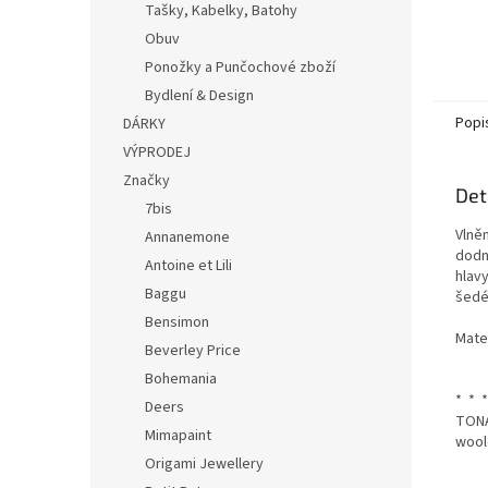
Tašky, Kabelky, Batohy
Obuv
Ponožky a Punčochové zboží
Bydlení & Design
Popi
DÁRKY
VÝPRODEJ
Značky
Det
7bis
Vlně
Annanemone
dodn
Antoine et Lili
hlav
Baggu
šedé 
Bensimon
Mate
Beverley Price
Bohemania
* * *
Deers
TONA
Mimapaint
wool
Origami Jewellery