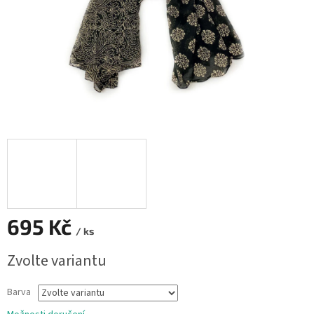
695 Kč
/ ks
Měrná
Zvolte variantu
cena:
Barva