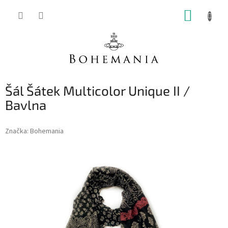
Přejít
NÁKUP
na
obsah
KOŠÍK
Šál Šátek Multicolor Unique II /
Bavlna
Značka:
Bohemania