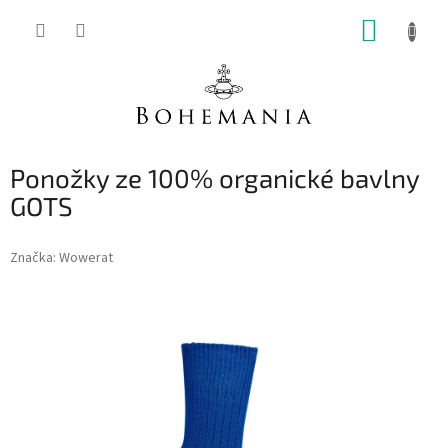
Přejít
NÁKUP
na
obsah
KOŠÍK
Ponožky ze 100% organické bavlny
GOTS
Značka:
Wowerat