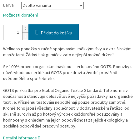
Barva
Možnosti doručení
Přidat do košíku
Wellness ponožky s ručně spojovanými měkkými švy a extra širokými
manžetami. Žádný tlak gumiček zato nejlepší možné držení!
Se 100% pravou organickou bavlnou - certifikováno GOTS.
Ponožky s
důvěryhodnou certifikací GOTS pro zdraví a životní prostředí
uvědomělého spotřebitele.
GOTS je zkratka pro Global Organic Textile Standard. Tato norma v
současnosti stanovuje celosvětově nejvyšší požadavky na organické
textilie. Přísnému testování nepodléhají pouze produkty samotné.
Kromě toho jsou i všechny společnosti v dodavatelském řetězci od
sklizně surovin až po hotový výrobek každorořně posuzovány a
hodnoceny s ohledem na jejich odpovědnost za jejich ekologicky a
sociálně odpovědné pracovní postupy.
Detailní informace