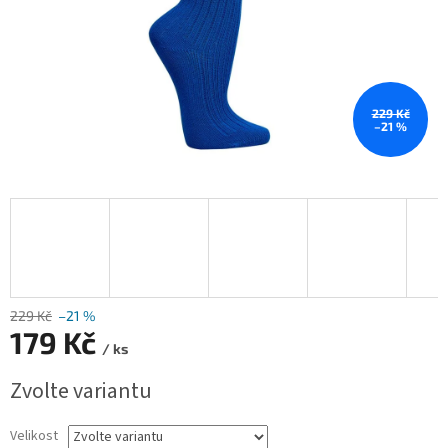
229 Kč
–21 %
229 Kč
–21 %
179 Kč
/ ks
Měrná
Zvolte variantu
cena:
Velikost