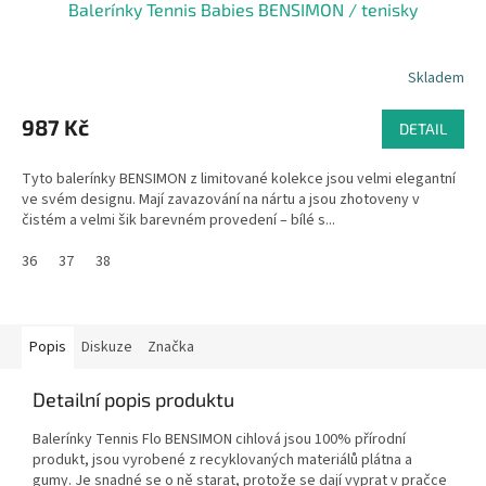
Balerínky Tennis Babies BENSIMON / tenisky
Skladem
987 Kč
DETAIL
Tyto balerínky BENSIMON z limitované kolekce jsou velmi elegantní
ve svém designu. Mají zavazování na nártu a jsou zhotoveny v
čistém a velmi šik barevném provedení – bílé s...
36
37
38
Popis
Diskuze
Značka
Detailní popis produktu
Balerínky Tennis Flo BENSIMON cihlová jsou 100% přírodní
produkt, jsou vyrobené z recyklovaných materiálů plátna a
gumy. Je snadné se o ně starat, protože se dají vyprat v pračce