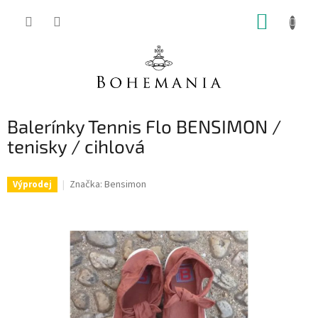
Přejít
NÁKUP
na
obsah
KOŠÍK
Balerínky Tennis Flo BENSIMON /
tenisky / cihlová
Značka:
Bensimon
Výprodej