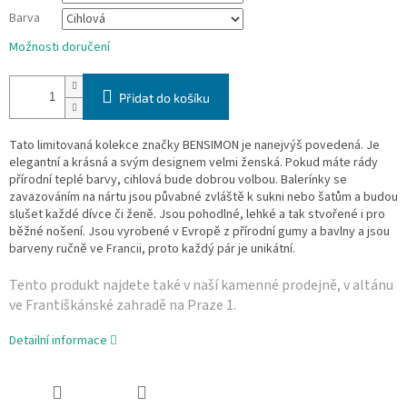
Barva
Možnosti doručení
Přidat do košíku
Tato limitovaná kolekce značky BENSIMON je nanejvýš povedená. Je
elegantní a krásná a svým designem velmi ženská. Pokud máte rády
přírodní teplé barvy, cihlová bude dobrou volbou. Balerínky se
zavazováním na nártu jsou půvabné zvláště k sukni nebo šatům a budou
slušet každé dívce či ženě. Jsou pohodlné, lehké a tak stvořené i pro
běžné nošení. Jsou vyrobené v Evropě z přírodní gumy a bavlny a jsou
barveny ručně ve Francii, proto každý pár je unikátní.
Tento produkt najdete také v naší­ kamenné prodejně, v altánu
ve Františkánské zahradě na Praze 1.
Detailní informace