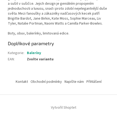
a sušit v sušičce. Jejich design je geniálním propojením
jednoduchosti a luxusu, snad i proto zdobí nejelegantnější duše
světa. Mezi fanoušky a zákazníky nadčasových kecek patří
Brigitte Bardot, Jane Birkin, Kate Moss, Sophie Marceau, Liv
Tyler, Natalie Portman, Naomi Watts a Camilla Parker-Bowles.
Boty, obuv, balerínky, limitovaná edice.
Doplňkové parametry
Kategorie
:
Baleríny
EAN
:
Zvolte variantu
Z
á
Kontakt
Obchodní podmínky
Napište nám
Přihlášení
p
a
t
í
Vytvořil Shoptet