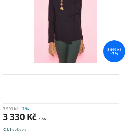
3 599 Kč
–7 %
3 599 Kč
–7 %
3 330 Kč
/ ks
Měrná
Skladem