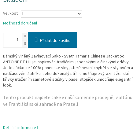
cena:
Velikost
Možnosti doručení
Přidat do košíku
Dámský Vlněný Zavinovací Sako - Svetr Tamaris Chinese Jacket od
ANTOINE ET LILI je inspirován tradičními japonskými a čínskými oděvy.
Je to sáčko ze 100% panenské vlny, které nesmí chybět ve stylovém a
nadčasovém šatníku. Jeho dokonalý střih umožňuje zvýraznit ženské
křivky utažením sametové stužky v pase. Stojáček umocňuje elegantní
look.
Tento produkt najdete také v naší­ kamenné prodejně, v altánu
ve Františkánské zahradě na Praze 1.
Detailní informace