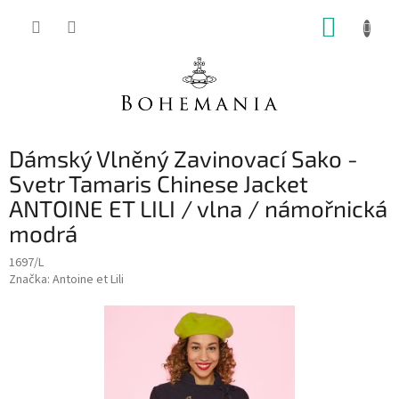
Přejít
NÁKUP
na
obsah
KOŠÍK
Dámský Vlněný Zavinovací Sako -
Svetr Tamaris Chinese Jacket
ANTOINE ET LILI / vlna / námořnická
modrá
1697/L
Značka:
Antoine et Lili