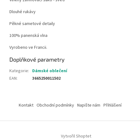
Vlněný zavinovací sako - svetr
Dlouhé rukávy
Pěkné sametové detaily
100% panenská vlna
Vyrobeno ve Francii.
Doplňkové parametry
Kategorie
:
Dámské oblečení
EAN
:
3665250011502
Z
á
Kontakt
Obchodní podmínky
Napište nám
Přihlášení
p
a
t
í
Vytvořil Shoptet