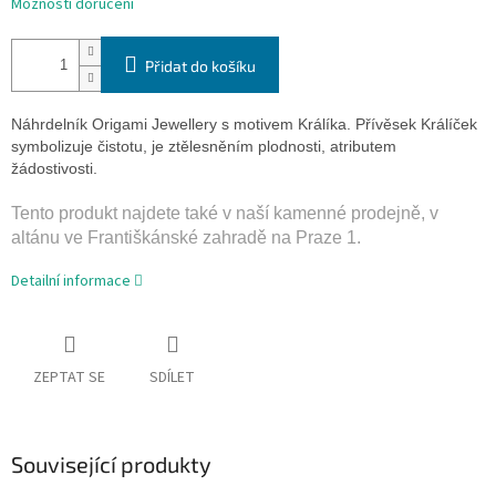
Možnosti doručení
Přidat do košíku
Náhrdelník Origami Jewellery s motivem Králíka. Přívěsek Králíček
symbolizuje čistotu, je z
tělesněním plodnosti, atributem
žádostivosti.
Tento produkt najdete také v naší­ kamenné prodejně, v
altánu ve Františkánské zahradě na Praze 1.
Detailní informace
ZEPTAT SE
SDÍLET
Související produkty