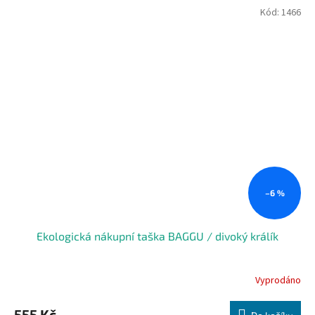
Kód:
1466
–6 %
Ekologická nákupní taška BAGGU / divoký králík
Vyprodáno
555 Kč