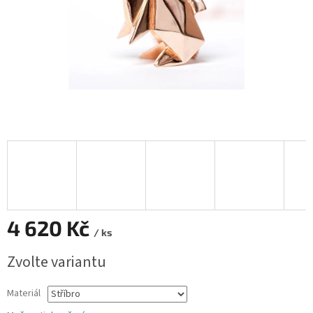
4 620 Kč
/ ks
Měrná
Zvolte variantu
cena:
Materiál