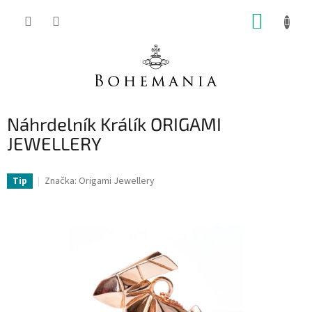
Přejít
NÁKUP
na
obsah
KOŠÍK
Náhrdelník Králík ORIGAMI
JEWELLERY
Značka:
Origami Jewellery
Tip