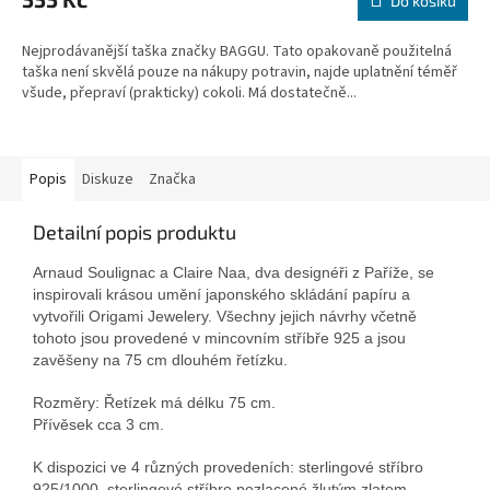
Do košíku
Nejprodávanější taška značky BAGGU. Tato opakovaně použitelná
taška není skvělá pouze na nákupy potravin, najde uplatnění téměř
všude, přepraví (prakticky) cokoli. Má dostatečně...
Popis
Diskuze
Značka
Detailní popis produktu
Arnaud Soulignac a Claire Naa, dva designéři z Paříže, se
inspirovali krásou umění japonského skládání papíru a
vytvořili Origami Jewelery. Všechny jejich návrhy včetně
tohoto jsou provedené v mincovním stříbře 925 a jsou
zavěšeny na 75 cm dlouhém řetízku.
Rozměry: Řetízek má délku 75 cm.
Přívěsek cca 3 cm.
K dispozici ve 4 různých provedeních: sterlingové stříbro
925/1000, sterlingové stříbro pozlacené žlutým zlatem,