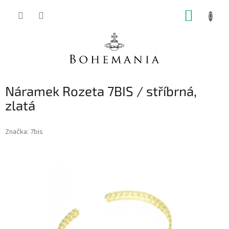
Přejít
NÁKUP
na
obsah
KOŠÍK
Náramek Rozeta 7BIS / stříbrná,
zlatá
Značka:
7bis