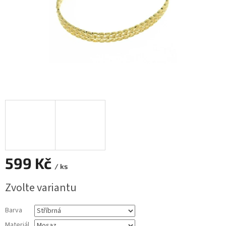
599 Kč
/ ks
Měrná
Zvolte variantu
cena:
Barva
Materiál