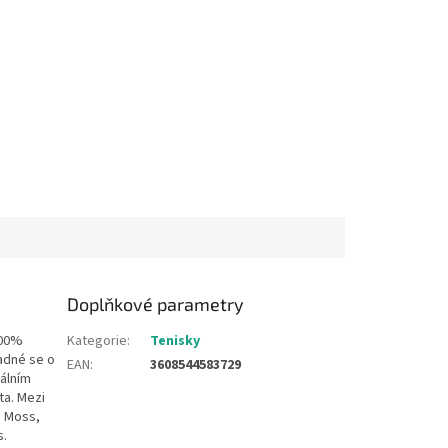
Doplňkové parametry
100%
Kategorie
:
Tenisky
adné se o
EAN
:
3608544583729
iálním
ta. Mezi
e Moss,
s.