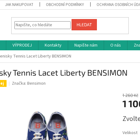
JAK NAKUPOVAT
OBCHODNÍ PODMÍNKY
OCHRANA OSOBNÍCH ÚD
HLEDAT
VÝPRODEJ
Kontakty
Napište nám
O nás
Zn
enisky Tennis Lacet Liberty BENSIMON
sky Tennis Lacet Liberty BENSIMON
Značka:
Bensimon
ej
1 260 Kč
1 1
Měrná
Zvolt
cena:
Velikost