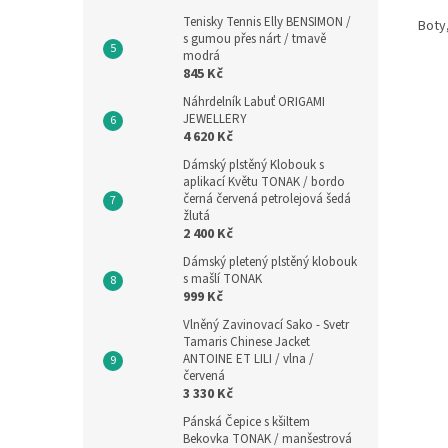
Tenisky Tennis Elly BENSIMON /
Boty,
s gumou přes nárt / tmavě
modrá
845 Kč
Náhrdelník Labuť ORIGAMI
JEWELLERY
4 620 Kč
Dámský plstěný Klobouk s
aplikací Květu TONAK / bordo
černá červená petrolejová šedá
žlutá
2 400 Kč
Dámský pletený plstěný klobouk
s mašlí TONAK
999 Kč
Vlněný Zavinovací Sako - Svetr
Tamaris Chinese Jacket
ANTOINE ET LILI / vlna /
červená
3 330 Kč
Pánská Čepice s kšiltem
Bekovka TONAK / manšestrová