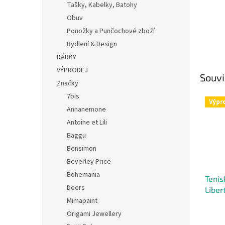
Tašky, Kabelky, Batohy
Obuv
Ponožky a Punčochové zboží
Bydlení & Design
DÁRKY
VÝPRODEJ
Souvi
Značky
7bis
Výpr
Annanemone
Antoine et Lili
Baggu
Bensimon
Beverley Price
Bohemania
Tenis
Deers
Libe
Mimapaint
Origami Jewellery