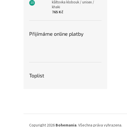
kšiltovka klobouk / unisex /
khaki
765 Kč
Přijímáme online platby
Toplist
Z
á
p
a
t
í
Copyright 2026
Bohemania
. Všechna práva vyhrazena.