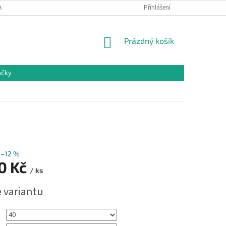
AJŮ
VRÁCENÍ ZBOŽÍ
Přihlášení
NÁKUPNÍ
Prázdný košík
KOŠÍK
ačky
–12 %
00 Kč
/ ks
e variantu