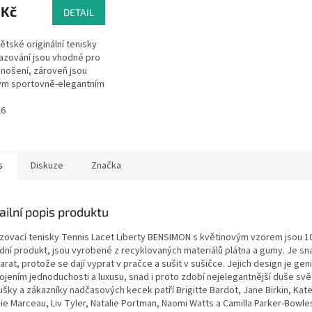
 Kč
DETAIL
ětské originální tenisky
azování jsou vhodné pro
nošení, zároveň jsou
ým sportovně-elegantním
em. Jsou lehké a velmi
né. Motiv drobných...
26
s
Diskuze
Značka
ailní popis produktu
zovací tenisky Tennis Lacet Liberty BENSIMON s květinovým vzorem jsou 
odní produkt, jsou vyrobené z recyklovaných materiálů plátna a gumy. Je sn
arat, protože se dají vyprat v pračce a sušit v sušičce. Jejich design je gen
ojením jednoduchosti a luxusu, snad i proto zdobí nejelegantnější duše svě
ušky a zákazníky nadčasových kecek patří Brigitte Bardot, Jane Birkin, Kat
ie Marceau, Liv Tyler, Natalie Portman, Naomi Watts a Camilla Parker-Bowle