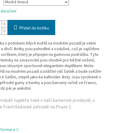
 doručení
Přidat do košíku
tka s potiskem bílých květů na modrém pozadí je velmi
 a dívčí. Botky jsou pohodlné a vzdušné, což je zajištěno
 svrškem, který je připojen na gumovou podrážku.
Tyto
í tenisky na zavazování jsou vhodné pro běžné nošení,
jsou vkusným sportovně-elegantním doplňkem. Motiv
ětů na modrém pozadí ozvláštní váš šatník a bude svěžím
 k šatům, stejně jako ke kalhotám. Boty Jsou vyrobené v
přírodní gumy a bavlny a jsou barveny ručně ve Francii,
dý pár je unikátní.
odukt najdete také v naší­ kamenné prodejně, v
e Františkánské zahradě na Praze 1.
informace