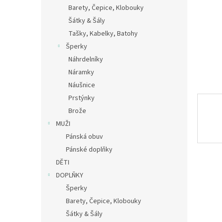
n
Barety, Čepice, Klobouky
e
Šátky & Šály
l
Tašky, Kabelky, Batohy
Šperky
Náhrdelníky
Náramky
Náušnice
Prstýnky
Brože
MUŽI
Pánská obuv
Pánské doplňky
DĚTI
DOPLŇKY
Šperky
Barety, Čepice, Klobouky
Šátky & Šály