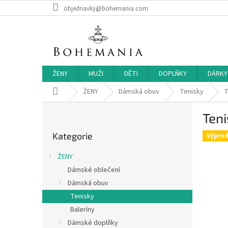
Přejít
objednavky@bohemania.com
na
obsah
ŽENY
MUŽI
DĚTI
DOPLŇKY
DÁRKY
Domů
ŽENY
Dámská obuv
Tenisky
T
P
Teni
o
Přeskočit
s
Kategorie
kategorie
Výprod
t
r
ŽENY
a
Dámské oblečení
n
Dámská obuv
n
í
Tenisky
p
Baleríny
a
Dámské doplňky