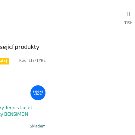
TISK
sející produkty
Kód:
213/TYR2
odej
1 190 Kč
–54 %
ky Tennis Lacet
rty BENSIMON
Skladem