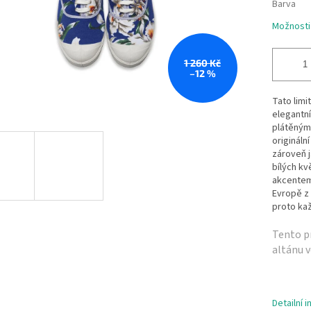
Barva
Možnosti
1 260 Kč
–12 %
Tato limi
elegantní
plátěným
origináln
zároveň 
bílých kv
akcentem
Evropě z 
proto kaž
Tento pr
altánu v
Detailní 