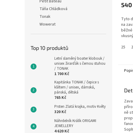
Petit Bateau
540
Táňa Chládková
Tonak
Tyto d
Wowerat
na zav
běžné 
vkusn
doplňk
pohodl
25
Top 10 produktů
Letní slaměný boater klobouk /
unisex žirarďák s černou stuhou
/ TONAK
Popi
1 700 Kč
Kapitánka TONAK / čepice s
kšiltem / unisex, dámská,
Det
pánská, dětská
765 Kč
Zava
Prsten Zlatá krajka, motiv Květy
přír
320 Kč
ně st
prop
Náhrdelník Králík ORIGAMI
fano
JEWELLERY
Soph
4 620 Kč