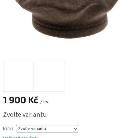
1 900 Kč
/ ks
Měrná
Zvolte variantu
cena:
Barva