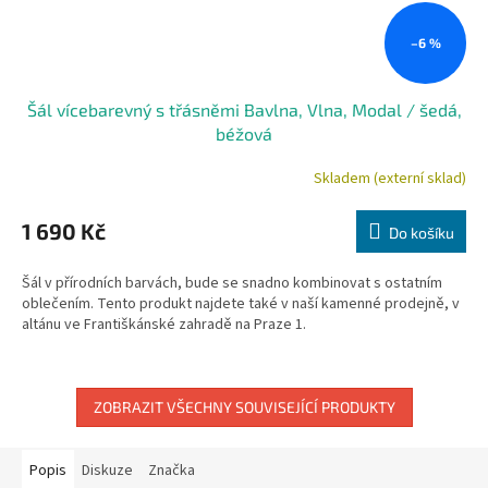
–6 %
Šál vícebarevný s třásněmi Bavlna, Vlna, Modal / šedá,
béžová
Skladem (externí sklad)
1 690 Kč
Do košíku
Šál v přírodních barvách, bude se snadno kombinovat s ostatním
oblečením. Tento produkt najdete také v naší­ kamenné prodejně, v
altánu ve Františkánské zahradě na Praze 1.
ZOBRAZIT VŠECHNY SOUVISEJÍCÍ PRODUKTY
Popis
Diskuze
Značka