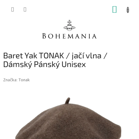
Přejít
NÁKUP
na
obsah
KOŠÍK
Baret Yak TONAK / jačí vlna /
Dámský Pánský Unisex
Značka:
Tonak