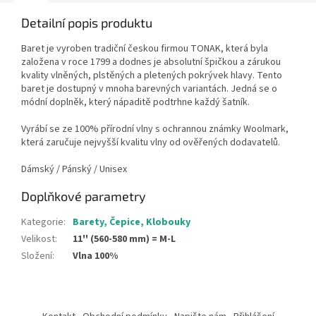
Detailní popis produktu
Baret je vyroben tradiční českou firmou TONAK, která byla
založena v roce 1799 a dodnes je absolutní špičkou a zárukou
kvality vlněných, plstěných a pletených pokrývek hlavy. Tento
baret je dostupný v mnoha barevných variantách.
Jedná se o
módní doplněk, který nápaditě podtrhne každý šatník.
Vyrábí se ze
100% přírodní vlny s
ochrannou známky Woolmark,
která zaručuje nejvyšší kvalitu vlny od ověřených dodavatelů.
Dámský / Pánský / Unisex
Doplňkové parametry
Kategorie
:
Barety, Čepice, Klobouky
Velikost
:
11'' (560-580 mm) = M-L
Složení
:
Vlna 100%
Z
á