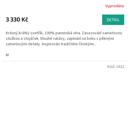
Vyprodáno
3 330 Kč
DETAIL
Krásný krátký svetřík, 100% panenská vlna. Zavazování sametovou
stužkou a stojáček. Dlouhé rukávy, zapínání na boku s pěknými
sametovými detaily. Inspirován tradičními čínskými...
M
Kód:
1622