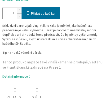
Možnosti doručení
Přidat do košíku
Exkluzivni baret z jačí vlny. Vlákno Yaka je měkké jako kašmír, ale
především je velmi výhřevné. B
aret je naprosto nesmrtelný módní
doplňek a ani si nedokážeme představit, že by někdy vyšel z módy.
Vyrábí se v Česku, svým univerzálním a unisex charakterem paří do
každého šik šatníku.
Tip na hezký vánoční dárek.
Tento produkt najdete také v naší­ kamenné prodejně, v altánu
ve Františkánské zahradě na Praze 1.
Detailní informace
ZEPTAT SE
SDÍLET