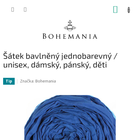
Přejít
NÁKUP
na
obsah
KOŠÍK
Šátek bavlněný jednobarevný /
unisex, dámský, pánský, děti
Značka:
Bohemania
Tip