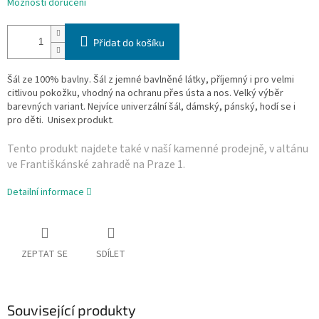
Možnosti doručení
Přidat do košíku
Šál ze 100% bavlny. Šál z jemné bavlněné látky, příjemný i pro velmi
citlivou pokožku, vhodný na ochranu přes ústa a nos. Velký výběr
barevných variant. Nejvíce univerzální šál, dámský, pánský, hodí se i
pro děti. Unisex produkt.
Tento produkt najdete také v naší­ kamenné prodejně, v altánu
ve Františkánské zahradě na Praze 1.
Detailní informace
ZEPTAT SE
SDÍLET
Související produkty