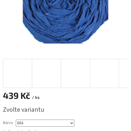
439 Kč
/ ks
Měrná
Zvolte variantu
cena:
Barva