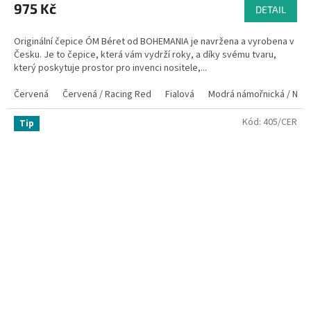
975 Kč
DETAIL
Originální čepice ÓM Béret od BOHEMANIA je navržena a vyrobena v
Česku. Je to čepice, která vám vydrží roky, a díky svému tvaru,
který poskytuje prostor pro invenci nositele,...
Červená
Červená / Racing Red
Fialová
Modrá námořnická / Nav
Kód:
405/CER
Tip