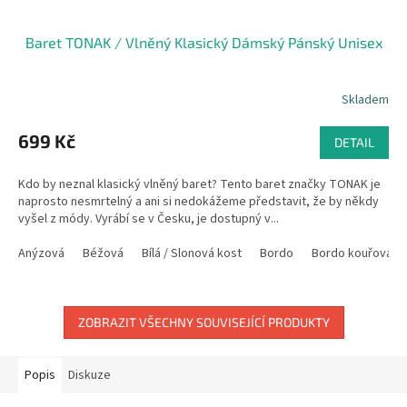
Baret TONAK / Vlněný Klasický Dámský Pánský Unisex
Skladem
699 Kč
DETAIL
Kdo by neznal klasický vlněný baret? Tento baret značky TONAK je
naprosto nesmrtelný a ani si nedokážeme představit, že by někdy
vyšel z módy. Vyrábí se v Česku, je dostupný v...
Anýzová
Béžová
Bílá / Slonová kost
Bordo
Bordo kouřová
ZOBRAZIT VŠECHNY SOUVISEJÍCÍ PRODUKTY
Popis
Diskuze