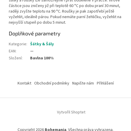
šátky a roušky lze samozřejmě i prát odděleně v pračce. Virové
částice jsou zničeny již při teplotě 60 °C po dobu praní 30 minut,
raději zvyšte teplotu na 90 °C. Roušky je pak zapotřebí ještě
vyžehlit, ideálně párou. Pokud nemáte parní žehličku, vyžehlit na
nejvyšší stupeň po dobu 5 minut.
Doplňkové parametry
Kategorie
:
Šátky & Šály
EAN
:
—
Složení
:
Bavlna 100%
Z
á
Kontakt
Obchodní podmínky
Napište nám
Přihlášení
p
a
t
í
Vytvořil Shoptet
Copyright 2026
Bohemania
. Všechna práva vyhrazena.