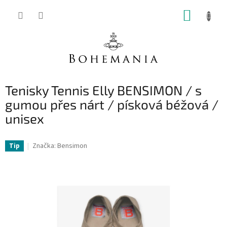
Přejít
NÁKUP
na
obsah
KOŠÍK
Tenisky Tennis Elly BENSIMON / s
gumou přes nárt / písková béžová /
unisex
Značka:
Bensimon
Tip