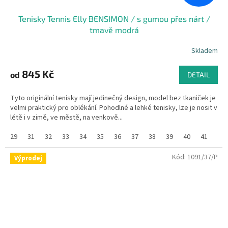
Tenisky Tennis Elly BENSIMON / s gumou přes nárt /
tmavě modrá
Skladem
845 Kč
od
DETAIL
Tyto originální tenisky mají jedinečný design, model bez tkaniček je
velmi praktický pro oblékání. Pohodlné a lehké tenisky, lze je nosit v
létě i v zimě, ve městě, na venkově...
29
31
32
33
34
35
36
37
38
39
40
41
Kód:
1091/37/P
Výprodej