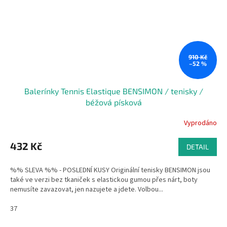
910 Kč
–52 %
Balerínky Tennis Elastique BENSIMON / tenisky /
béžová písková
Vyprodáno
432 Kč
DETAIL
%% SLEVA %% - POSLEDNÍ KUSY Originální tenisky BENSIMON jsou
také ve verzi bez tkaniček s elastickou gumou přes nárt, boty
nemusíte zavazovat, jen nazujete a jdete. Volbou...
37