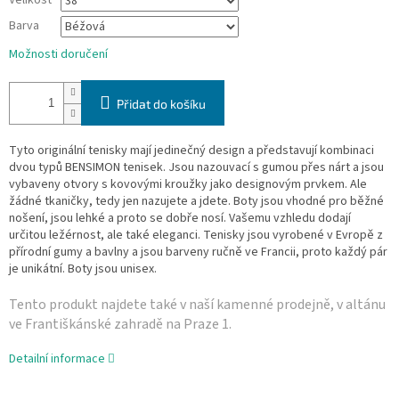
Velikost
Barva
Možnosti doručení
Přidat do košíku
Tyto originální tenisky mají jedinečný design a představují kombinaci
dvou typů BENSIMON tenisek. Jsou nazouvací s gumou přes nárt a jsou
vybaveny otvory s kovovými kroužky jako designovým prvkem. Ale
žádné tkaničky, tedy jen nazujete a jdete. Boty jsou vhodné pro běžné
nošení, jsou lehké a proto se dobře nosí. Vašemu vzhledu dodají
určitou ležérnost, ale také eleganci. Tenisky jsou vyrobené v Evropě z
přírodní gumy a bavlny a jsou barveny ručně ve Francii, proto každý pár
je unikátní. Boty jsou unisex.
Tento produkt najdete také v naší­ kamenné prodejně, v altánu
ve Františkánské zahradě na Praze 1.
Detailní informace