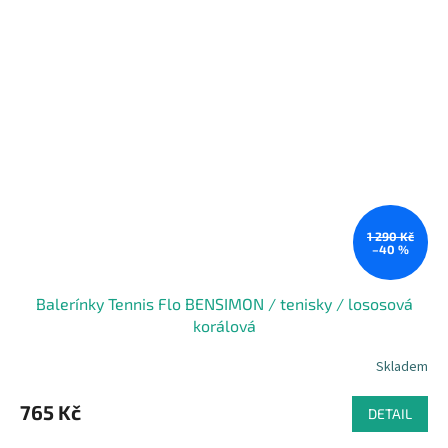
1 290 Kč
–40 %
Balerínky Tennis Flo BENSIMON / tenisky / lososová
korálová
Skladem
765 Kč
DETAIL