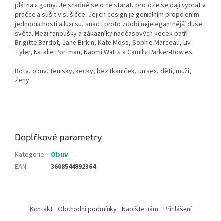
plátna a gumy. Je snadné se o ně starat, protože se dají vyprat v
pračce a sušit v sušičce. Jejich design je geniálním propojením
jednoduchosti a luxusu, snad i proto zdobí nejelegantnější duše
světa. Mezi fanoušky a zákazníky nadčasových kecek patří
Brigitte Bardot, Jane Birkin, Kate Moss, Sophie Marceau, Liv
Tyler, Natalie Portman, Naomi Watts a Camilla Parker-Bowles.
Boty, obuv, tenisky, kecky, bez tkaniček, unisex, děti, muži,
ženy.
Doplňkové parametry
Kategorie
:
Obuv
EAN
:
3608544892364
Z
á
Kontakt
Obchodní podmínky
Napište nám
Přihlášení
p