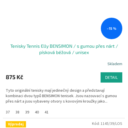
–15 %
Tenisky Tennis Elly BENSIMON / s gumou přes nárt /
písková béžová / unisex
Skladem
875 Kč
DETAIL
Tyto originální tenisky mají jedinečný design a představují
kombinaci dvou typů BENSIMON tenisek. Jsou nazouvací s gumou
přes nárt a jsou vybaveny otvory s kovovými kroužky jako...
37
38
39
40
41
Kód:
1145/39/LOS
Výprodej