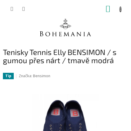
Přejít
NÁKUP
na
obsah
KOŠÍK
Tenisky Tennis Elly BENSIMON / s
gumou přes nárt / tmavě modrá
Značka:
Bensimon
Tip