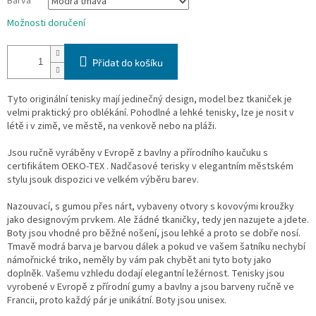
Barva
Možnosti doručení
Přidat do košíku
Tyto originální tenisky mají jedinečný design, model bez
tkaniček je
velmi praktický pro oblékání.
Pohodlné a lehké tenisky, lze je nosit v
létě i v zimě, ve městě, na venkově nebo na pláži.
Jsou ručně vyráběny v Evropě z bavlny a přírodního kaučuku s
certifikátem OEKO-TEX .
Nadčasové terisky v elegantním městském
stylu jsouk dispozici ve velkém výběru barev.
Nazouvací, s gumou přes nárt, vybaveny otvory s kovovými kroužky
jako designovým prvkem. Ale žádné tkaničky, tedy jen nazujete a jdete.
Boty jsou vhodné pro běžné nošení, jsou lehké a proto se dobře nosí.
Tmavě modrá barva je barvou dálek a pokud ve vašem šatníku nechybí
námořnické triko, neměly by vám pak chybět ani tyto boty jako
doplněk. Vašemu vzhledu dodají elegantní ležérnost. Tenisky jsou
vyrobené v Evropě z přírodní gumy a bavlny a jsou barveny ručně ve
Francii, proto každý pár je unikátní. Boty jsou unisex.