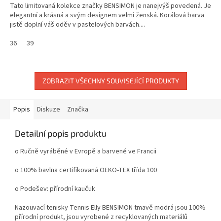
Tato limitovaná kolekce značky BENSIMON je nanejvýš povedená. Je
elegantní a krásná a svým designem velmi ženská. Korálová barva
jistě doplní váš oděv v pastelových barvách....
36
39
ZOBRAZIT VŠECHNY SOUVISEJÍCÍ PRODUKTY
Popis
Diskuze
Značka
Detailní popis produktu
o Ručně vyráběné v Evropě a barvené ve Francii
o 100% bavlna certifikovaná OEKO-TEX třída 100
o Podešev: přírodní kaučuk
Nazouvací tenisky Tennis Elly BENSIMON tmavě modrá jsou 100%
přírodní produkt, jsou vyrobené z recyklovaných materiálů