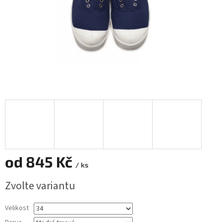
od
845 Kč
/ ks
Měrná
Zvolte variantu
cena:
Velikost