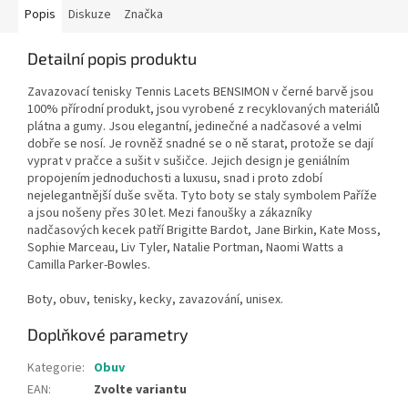
Popis
Diskuze
Značka
Detailní popis produktu
Zavazovací tenisky Tennis Lacets BENSIMON v černé barvě jsou
100% přírodní produkt, jsou vyrobené z recyklovaných materiálů
plátna a gumy. Jsou elegantní, jedinečné a nadčasové a velmi
dobře se nosí. Je rovněž snadné se o ně starat, protože se dají
vyprat v pračce a sušit v sušičce. Jejich design je geniálním
propojením jednoduchosti a luxusu, snad i proto zdobí
nejelegantnější duše světa. Tyto boty se staly symbolem Paříže
a jsou nošeny přes 30 let. Mezi fanoušky a zákazníky
nadčasových kecek patří Brigitte Bardot, Jane Birkin, Kate Moss,
Sophie Marceau, Liv Tyler, Natalie Portman, Naomi Watts a
Camilla Parker-Bowles.
Boty, obuv, tenisky, kecky, zavazování, unisex.
Doplňkové parametry
Kategorie
:
Obuv
EAN
:
Zvolte variantu