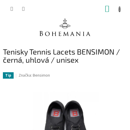
Přejít
NÁKUP
na
obsah
KOŠÍK
Tenisky Tennis Lacets BENSIMON /
černá, uhlová / unisex
Značka:
Bensimon
Tip