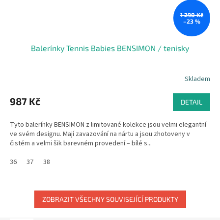
1 290 Kč
–23 %
Balerínky Tennis Babies BENSIMON / tenisky
Skladem
987 Kč
DETAIL
Tyto balerínky BENSIMON z limitované kolekce jsou velmi elegantní
ve svém designu. Mají zavazování na nártu a jsou zhotoveny v
čistém a velmi šik barevném provedení – bílé s...
36
37
38
ZOBRAZIT VŠECHNY SOUVISEJÍCÍ PRODUKTY