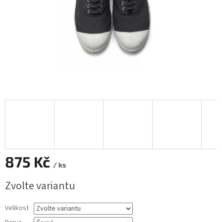
875 Kč
/ ks
Měrná
Zvolte variantu
cena:
Velikost