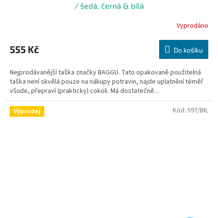
/ šedá, černá & bílá
Vyprodáno
555 Kč
Do košíku
Nejprodávanější taška značky BAGGU. Tato opakovaně použitelná
taška není skvělá pouze na nákupy potravin, najde uplatnění téměř
všude, přepraví (prakticky) cokoli. Má dostatečně...
Kód:
597/BIL
Výprodej