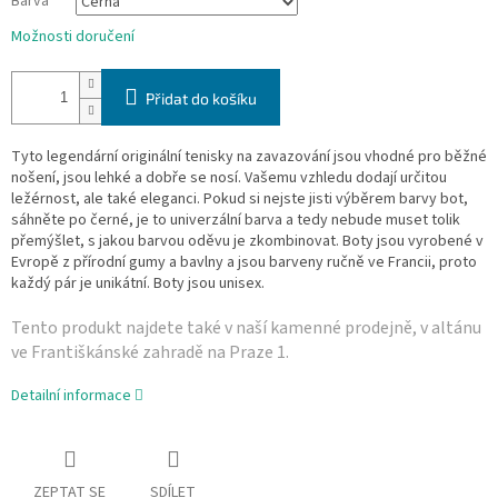
Barva
Možnosti doručení
Přidat do košíku
Tyto legendární originální tenisky na zavazování jsou vhodné pro běžné
nošení, jsou lehké a dobře se nosí. Vašemu vzhledu dodají určitou
ležérnost, ale také eleganci. Pokud si nejste jisti výběrem barvy bot,
sáhněte po černé, je to univerzální barva a tedy nebude muset tolik
přemýšlet, s jakou barvou oděvu je zkombinovat. Boty jsou vyrobené v
Evropě z přírodní gumy a bavlny a jsou barveny ručně ve Francii, proto
každý pár je unikátní. Boty jsou unisex.
Tento produkt najdete také v naší­ kamenné prodejně, v altánu
ve Františkánské zahradě na Praze 1.
Detailní informace
ZEPTAT SE
SDÍLET