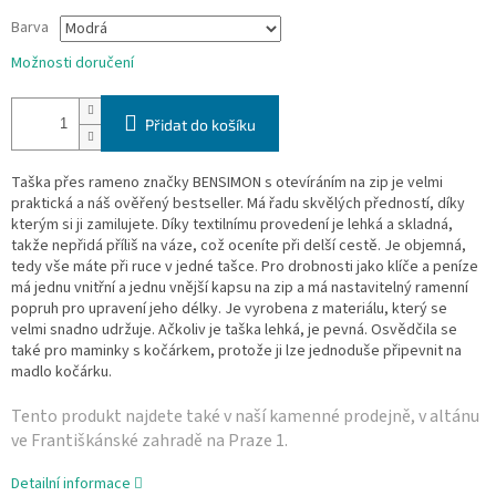
Barva
Možnosti doručení
Přidat do košíku
Taška přes rameno značky BENSIMON s otevíráním na zip je velmi
praktická a náš ověřený bestseller. Má řadu skvělých předností, díky
kterým si ji zamilujete. Díky textilnímu provedení je lehká a skladná,
takže nepřidá příliš na váze, což oceníte při delší cestě. Je objemná,
tedy vše máte při ruce v jedné tašce. Pro drobnosti jako klíče a peníze
má jednu vnitřní a jednu vnější kapsu na zip a má nastavitelný ramenní
popruh pro upravení jeho délky. Je vyrobena z materiálu, který se
velmi snadno udržuje. Ačkoliv je taška lehká, je pevná.
Osvědčila se
také pro maminky s kočárkem, protože ji lze jednoduše připevnit na
madlo kočárku.
Tento produkt najdete také v naší­ kamenné prodejně, v altánu
ve Františkánské zahradě na Praze 1.
Detailní informace