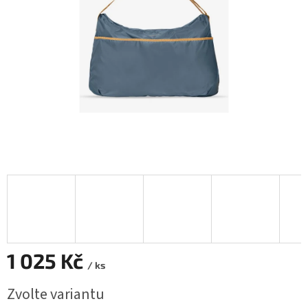
1 025 Kč
/ ks
Měrná
Zvolte variantu
cena: