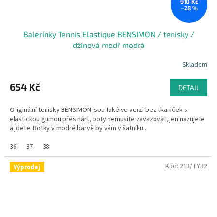
910 Kč
–28 %
Balerínky Tennis Elastique BENSIMON / tenisky /
džínová modř modrá
Skladem
654 Kč
DETAIL
Originální tenisky BENSIMON jsou také ve verzi bez tkaniček s
elastickou gumou přes nárt, boty nemusíte zavazovat, jen nazujete
a jdete. Botky v modré barvě by vám v šatníku...
36
37
38
Kód:
213/TYR2
Výprodej