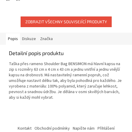
ZOBRAZIT VŠECHNY SOUVISEJÍCÍ PRODUKTY
Popis
Diskuze
Značka
Detailní popis produktu
Taška přes rameno Shoulder Bag BENSIMON má hlavní kapsu na
zip s rozměry 63 cm x 4 cm x 43 cm a jednu vnitřní a jednu vnější
kapsu na drobnosti. Má nastavitelný ramenní popruh, což
umožňuje nastavit délku tak, aby byla pohodlná pro každého. Je
vyrobena z materiálu: 100% polyamid, který zaručuje lehkost,
pevnost a snadnou údržbu. Je dělána v osmi skvělých barvách,
aby si každý mohl vybrat.
Z
á
Kontakt
Obchodní podmínky
Napište nám
Přihlášení