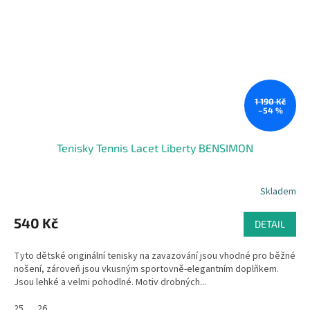
1 190 Kč
–54 %
Tenisky Tennis Lacet Liberty BENSIMON
Skladem
540 Kč
DETAIL
Tyto dětské originální tenisky na zavazování jsou vhodné pro běžné
nošení, zároveň jsou vkusným sportovně-elegantním doplňkem.
Jsou lehké a velmi pohodlné. Motiv drobných...
25
26