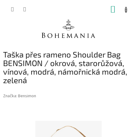
Přejít
NÁKUP
na
obsah
KOŠÍK
Taška přes rameno Shoulder Bag
BENSIMON / okrová, starorůžová,
vínová, modrá, námořnická modrá,
zelená
Značka:
Bensimon